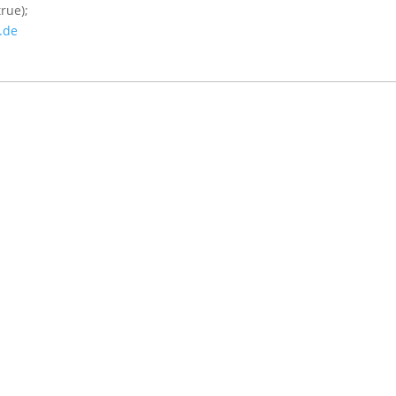
rue);
.de