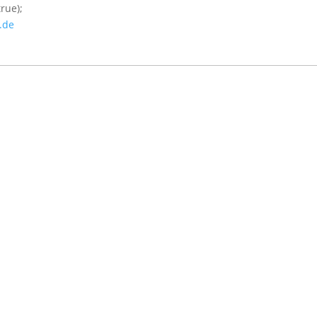
rue);
.de