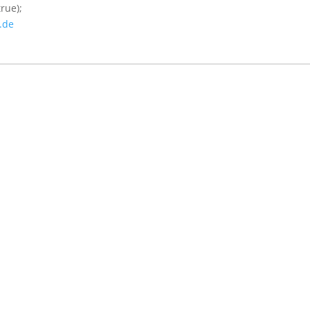
rue);
.de