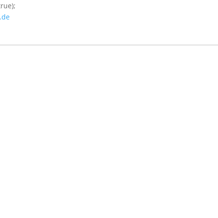
rue);
.de